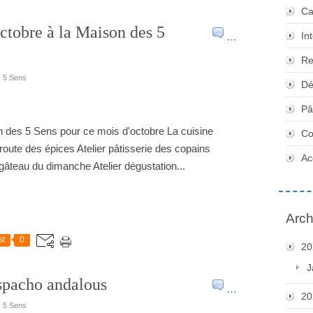
Ca
tobre à la Maison des 5
In
…
Re
s 5 Sens
Dé
Pâ
on des 5 Sens pour ce mois d'octobre La cuisine
Co
 route des épices Atelier pâtisserie des copains
Ac
âteau du dimanche Atelier dégustation...
Arch
st
0
20
J
aspacho andalous
…
20
s 5 Sens