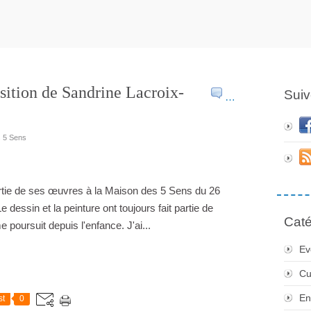
osition de Sandrine Lacroix-
Suiv
…
s 5 Sens
rtie de ses œuvres à la Maison des 5 Sens du 26
dessin et la peinture ont toujours fait partie de
Caté
e poursuit depuis l'enfance. J'ai...
Ev
Cu
En
st
0