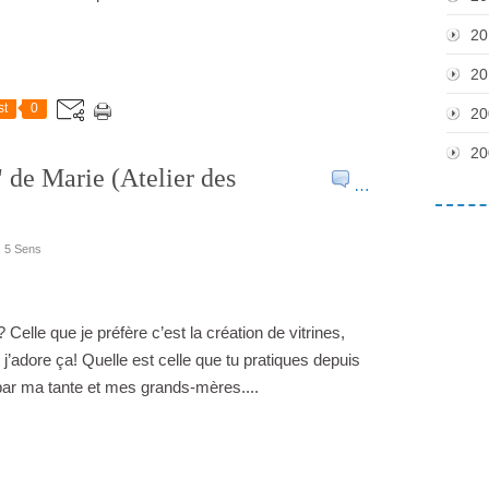
20
20
st
0
20
20
" de Marie (Atelier des
…
s 5 Sens
? Celle que je préfère c’est la création de vitrines,
j’adore ça! Quelle est celle que tu pratiques depuis
par ma tante et mes grands-mères....