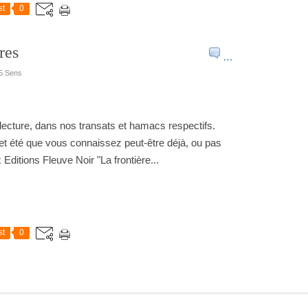
st
0
res
…
 5 Sens
lecture, dans nos transats et hamacs respectifs.
cet été que vous connaissez peut-être déjà, ou pas
x Editions Fleuve Noir "La frontière...
st
0