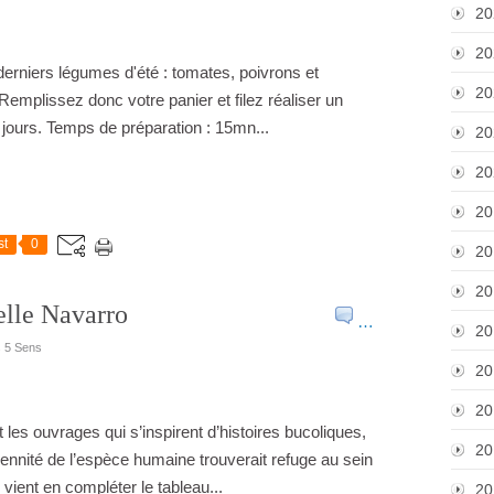
20
20
 derniers légumes d'été : tomates, poivrons et
20
emplissez donc votre panier et filez réaliser un
 jours. Temps de préparation : 15mn...
20
20
20
st
0
20
20
elle Navarro
…
20
s 5 Sens
20
20
 ouvrages qui s’inspirent d’histoires bucoliques,
20
pérennité de l’espèce humaine trouverait refuge au sein
vient en compléter le tableau...
20