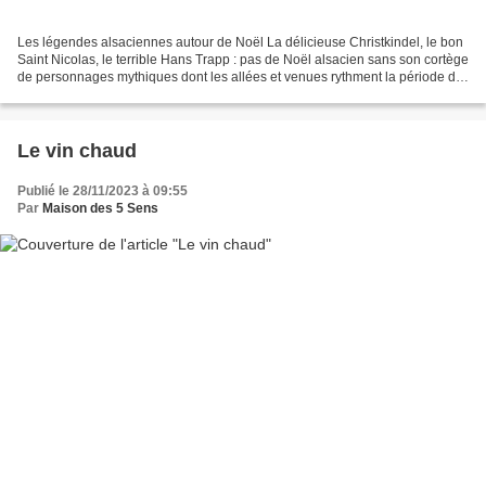
Les légendes alsaciennes autour de Noël La délicieuse Christkindel, le bon
Saint Nicolas, le terrible Hans Trapp : pas de Noël alsacien sans son cortège
de personnages mythiques dont les allées et venues rythment la période de
l'Avent. Christkindel, l'"enfant...
Le vin chaud
Publié le 28/11/2023 à 09:55
Par
Maison des 5 Sens