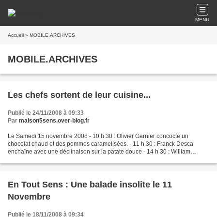
MENU
Accueil
» MOBILE.ARCHIVES
MOBILE.ARCHIVES
Les chefs sortent de leur cuisine...
Publié le 24/11/2008 à 09:33
Par
maison5sens.over-blog.fr
Le Samedi 15 novembre 2008 - 10 h 30 : Olivier Garnier concocte un
chocolat chaud et des pommes caramelisées. - 11 h 30 : Franck Desca
enchaîne avec une déclinaison sur la patate douce - 14 h 30 : William
Pencolé et Michel Portos se lancent dans des verrines...
En Tout Sens : Une balade insolite le 11
Novembre
Publié le 18/11/2008 à 09:34