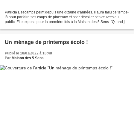
Patricia Descamps peint depuis une dizaine d'années. Il aura fallu ce temps-
là pour parfaire ses coups de pinceaux et oser dévoiler ses œuvres au
public. Elle expose pour la première fois à la Maison des 5 Sens. "Quand je
peins, j'ai une gestuelle dynamique"...
Un ménage de printemps écolo !
Publié le 18/03/2022 à 10:48
Par
Maison des 5 Sens