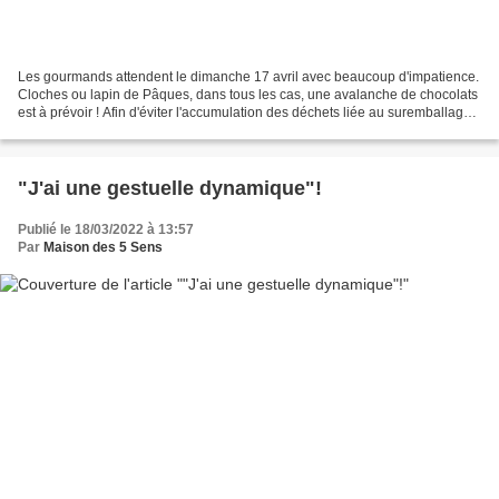
Les gourmands attendent le dimanche 17 avril avec beaucoup d'impatience.
Cloches ou lapin de Pâques, dans tous les cas, une avalanche de chocolats
est à prévoir ! Afin d'éviter l'accumulation des déchets liée au suremballage
des œufs, voici nos solutions...
"J'ai une gestuelle dynamique"!
Publié le 18/03/2022 à 13:57
Par
Maison des 5 Sens