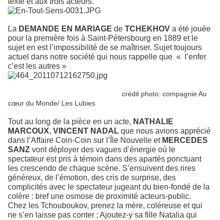
texte et aux trois acteurs.
La
DEMANDE EN MARIAGE
de
TCHEKHOV
a été jouée
pour la première fois à Saint-Pétersbourg en 1889 et le
sujet en est l’impossibilité de se maîtriser. Sujet toujours
actuel dans notre société qui nous rappelle que « l’enfer
c’est les autres »
crédit photo: compagnie Au
cœur du Monde/ Les Lubies
Tout au long de la pièce en un acte,
NATHALIE
MARCOUX
,
VINCENT NADAL
que nous avions apprécié
dans l’Affaire Coin-Coin sur l’Île Nouvelle et
MERCEDES
SANZ
vont déployer des vagues d’énergie où le
spectateur est pris à témoin dans des apartés ponctuant
les crescendo de chaque scène. S’ensuivent des rires
généreux, de l’émotion, des cris de surprise, des
complicités avec le spectateur jugeant du bien-fondé de la
colère : bref une osmose de proximité acteurs-public.
Chez les Tchouboukov, prenez la mère, coléreuse et qui
ne s’en laisse pas conter ; Ajoutez-y sa fille Natalia qui