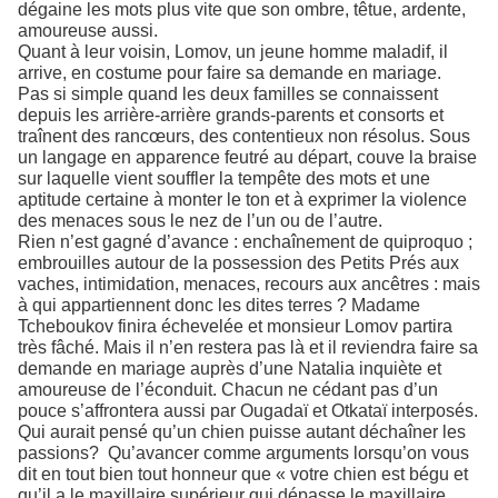
dégaine les mots plus vite que son ombre, têtue, ardente,
amoureuse aussi.
Quant à leur voisin, Lomov, un jeune homme maladif, il
arrive, en costume pour faire sa demande en mariage.
Pas si simple quand les deux familles se connaissent
depuis les arrière-arrière grands-parents et consorts et
traînent des rancœurs, des contentieux non résolus. Sous
un langage en apparence feutré au départ, couve la braise
sur laquelle vient souffler la tempête des mots et une
aptitude certaine à monter le ton et à exprimer la violence
des menaces sous le nez de l’un ou de l’autre.
Rien n’est gagné d’avance : enchaînement de quiproquo ;
embrouilles autour de la possession des Petits Prés aux
vaches, intimidation, menaces, recours aux ancêtres : mais
à qui appartiennent donc les dites terres ? Madame
Tcheboukov finira échevelée et monsieur Lomov partira
très fâché. Mais il n’en restera pas là et il reviendra faire sa
demande en mariage auprès d’une Natalia inquiète et
amoureuse de l’éconduit. Chacun ne cédant pas d’un
pouce s’affrontera aussi par Ougadaï et Otkataï interposés.
Qui aurait pensé qu’un chien puisse autant déchaîner les
passions? Qu’avancer comme arguments lorsqu’on vous
dit en tout bien tout honneur que « votre chien est bégu et
qu’il a le maxillaire supérieur qui dépasse le maxillaire