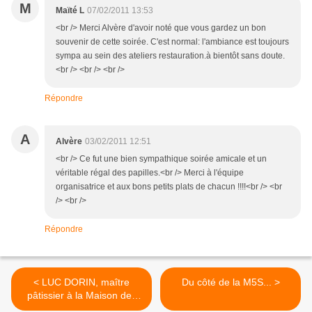
M
Maïté L
07/02/2011 13:53
<br /> Merci Alvère d'avoir noté que vous gardez un bon
souvenir de cette soirée. C'est normal: l'ambiance est toujours
sympa au sein des ateliers restauration.à bientôt sans doute.
<br /> <br /> <br />
Répondre
A
Alvère
03/02/2011 12:51
<br /> Ce fut une bien sympathique soirée amicale et un
véritable régal des papilles.<br /> Merci à l'équipe
organisatrice et aux bons petits plats de chacun !!!!<br /> <br
/> <br />
Répondre
< LUC DORIN, maître
Du côté de la M5S... >
pâtissier à la Maison des
Cinq Sens