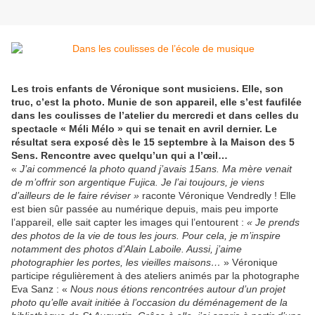
Les trois enfants de Véronique sont musiciens. Elle, son
truc, c’est la photo. Munie de son appareil, elle s’est faufilée
dans les coulisses de l’atelier du mercredi et dans celles du
spectacle « Méli Mélo » qui se tenait en avril dernier. Le
résultat sera exposé dès le 15 septembre à la Maison des 5
Sens. Rencontre avec quelqu’un qui a l’œil…
«
J’ai commencé la photo quand j’avais 15ans. Ma mère venait
de m’offrir son argentique Fujica. Je l’ai toujours, je viens
d’ailleurs de le faire réviser »
raconte Véronique Vendredly ! Elle
est bien sûr passée au numérique depuis, mais peu importe
l’appareil, elle sait capter les images qui l’entourent :
« Je prends
des photos de la vie de tous les jours. Pour cela, je m’inspire
notamment des photos d’Alain Laboile. Aussi, j’aime
photographier les portes, les vieilles maisons…
» Véronique
participe régulièrement à des ateliers animés par la photographe
Eva Sanz : «
Nous nous étions rencontrées autour d’un projet
photo qu’elle avait initiée à l’occasion du déménagement de la