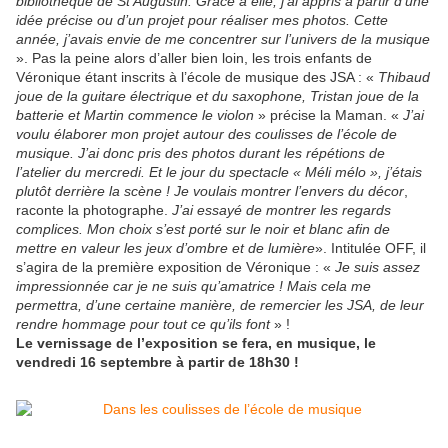
bibliothèque de St Augustin. Grâce à elle, j’ai appris à partir d’une
idée précise ou d’un projet pour réaliser mes photos. Cette
année, j’avais envie de me concentrer sur l’univers de la musique
». Pas la peine alors d’aller bien loin, les trois enfants de
Véronique étant inscrits à l’école de musique des JSA : «
Thibaud
joue de la guitare électrique et du saxophone, Tristan joue de la
batterie et Martin commence le violon
» précise la Maman. «
J’ai
voulu élaborer mon projet autour des coulisses de l’école de
musique. J’ai donc pris des photos durant les répétions de
l’atelier du mercredi. Et le jour du spectacle « Méli mélo », j’étais
plutôt derrière la scène ! Je voulais montrer l’envers du décor
,
raconte la photographe.
J’ai essayé de montrer les regards
complices. Mon choix s’est porté sur le noir et blanc afin de
mettre en valeur les jeux d’ombre et de lumière
». Intitulée OFF, il
s’agira de la première exposition de Véronique : «
Je suis assez
impressionnée car je ne suis qu’amatrice ! Mais cela me
permettra, d’une certaine manière, de remercier les JSA, de leur
rendre hommage pour tout ce qu’ils font
» !
Le vernissage de l’exposition se fera, en musique, le
vendredi 16 septembre à partir de 18h30 !