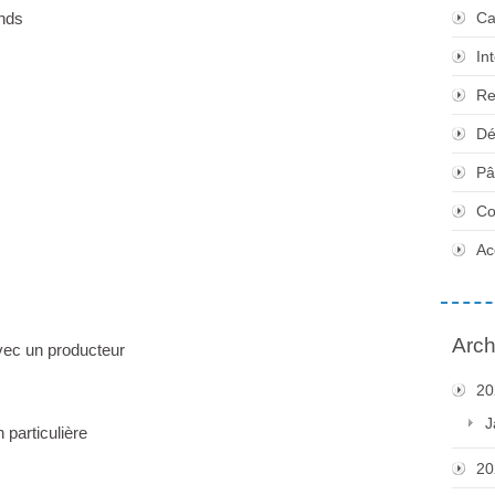
ands
Ca
In
Re
Dé
Pâ
Co
Ac
Arch
vec un producteur
20
J
n particulière
20