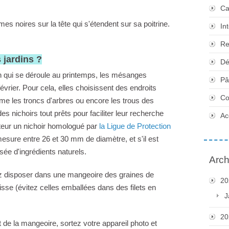
Ca
 noires sur la tête qui s'étendent sur sa poitrine.
In
Re
 jardins ?
Dé
on qui se déroule au printemps, les mésanges
Pâ
évrier. Pour cela, elles choisissent des endroits
Co
mme les troncs d'arbres ou encore les trous des
 nichoirs tout prêts pour faciliter leur recherche
Ac
uteur un nichoir homologué par
la Ligue de Protection
l mesure entre 26 et 30 mm de diamètre, et s'il est
osée d'ingrédients naturels.
Arch
z disposer dans une mangeoire des graines de
20
isse (évitez celles emballées dans des filets en
J
20
e la mangeoire, sortez votre appareil photo et