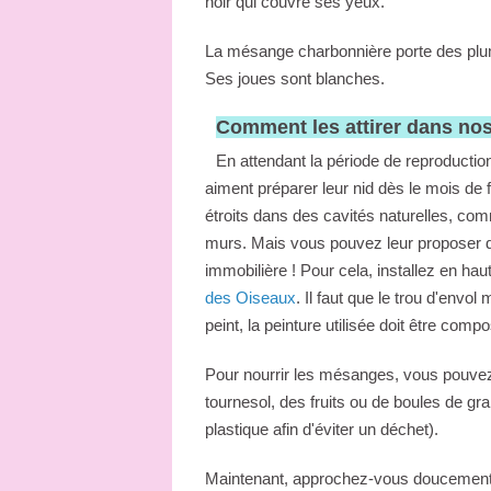
noir qui couvre ses yeux.
La mésange charbonnière porte des plumes
Ses joues sont blanches.
Comment les attirer dans nos
En attendant la période de reproducti
aiment préparer leur nid dès le mois de f
étroits dans des cavités naturelles, co
murs. Mais vous pouvez leur proposer des
immobilière ! Pour cela, installez en ha
des Oiseaux
. Il faut que le trou d'envo
peint, la peinture utilisée doit être comp
Pour nourrir les mésanges, vous pouve
tournesol, des fruits ou de boules de gra
plastique afin d'éviter un déchet).
Maintenant, approchez-vous doucement d