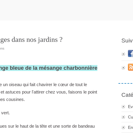
ges dans nos jardins ?
Suiv
ens
nge bleue de la mésange charbonnière
un oiseau qui fait chavirer le cœur de tout le
t astuces pour l'attirer chez vous, faisons le point
Caté
ges cousines.
Ev
 vert.
Cu
s sur le haut de la tête et une sorte de bandeau
En